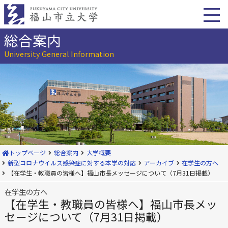
本
文
へ
移
総合案内
動
University General Information
トップページ
総合案内
大学概要
新型コロナウイルス感染症に対する本学の対応
アーカイブ
在学生の方へ
【在学生・教職員の皆様へ】福山市長メッセージについて（7月31日掲載）
在学生の方へ
【在学生・教職員の皆様へ】福山市長メッ
セージについて（7月31日掲載）