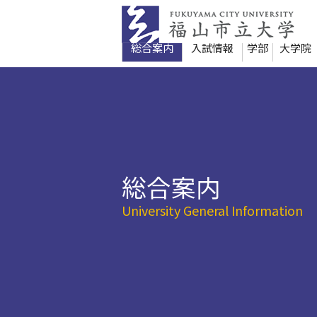
本
文
へ
総合案内
入試情報
学部
大学院
移
動
総合案内
University General Information