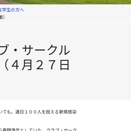
在学生の方へ
載）
ブ・サークル
（４月２７日
いても，連日１００人を超える新規感染
ら再開予定としていた，クラブ・サーク