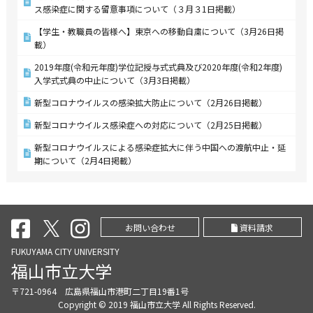
ス感染症に関する留意事項について（３月３1日掲載）
【学生・教職員の皆様へ】東京への移動自粛について（3月26日掲
載）
2019年度(令和元年度)学位記授与式式典及び2020年度(令和2年度)
入学式式典の中止について（3月3日掲載）
新型コロナウイルスの感染拡大防止について（2月26日掲載）
新型コロナウイルス感染症への対応について（2月25日掲載）
新型コロナウイルスによる感染症拡大に伴う中国への渡航中止・延
期について（2月4日掲載）
お問い合わせ
資料請求
FUKUYAMA CITY UNIVERSITY
福山市立大学
〒721-0964 広島県福山市港町二丁目19番1号
Copyright © 2019 福山市立大学 All Rights Reserved.