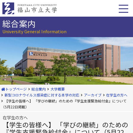
本
文
へ
移
総合案内
動
University General Information
トップページ
総合案内
大学概要
新型コロナウイルス感染症に対する本学の対応
アーカイブ
在学生の方へ
【学生の皆様へ】 「学びの継続」のための『学生支援緊急給付金』について
（5月22日掲載）
在学生の方へ
【学生の皆様へ】 「学びの継続」のための
『学生支援緊急給付金』について（5月22