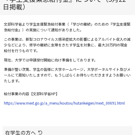
日掲載）
文部科学省より学生支援緊急給付事業（「学びの継続」のための『学生支援緊
急給付金』）の実施について通知がありました。
この事業は、新型コロナウイルス感染症拡大の影響によるアルバイト収入の減
少などにより、修学の継続に支障をきたす学生を対象に、最大
20
万円の現金
給付を行うものです。
現在、大学では申請受付開始に向け準備をしております。
準備が整い次第、学生の皆様に大学ホームページ，大学ポータルサイト及びメ
ールにて周知いたしますので、もうしばらくお待ちいただきますようお願いい
たします。
給付事業の内容【文部科学省
HP
】
https://www.mext.go.jp/a_menu/koutou/hutankeigen/mext_00691.html
在学生の方へ