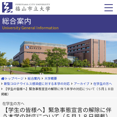
本
文
へ
移
総合案内
動
University General Information
トップページ
総合案内
大学概要
新型コロナウイルス感染症に対する本学の対応
アーカイブ
在学生の方へ
【学生の皆様へ】緊急事態宣言の解除に伴う本学の対応について（５月１８日
掲載）
在学生の方へ
【学生の皆様へ】緊急事態宣言の解除に伴
う本学の対応について（５月１８日掲載）