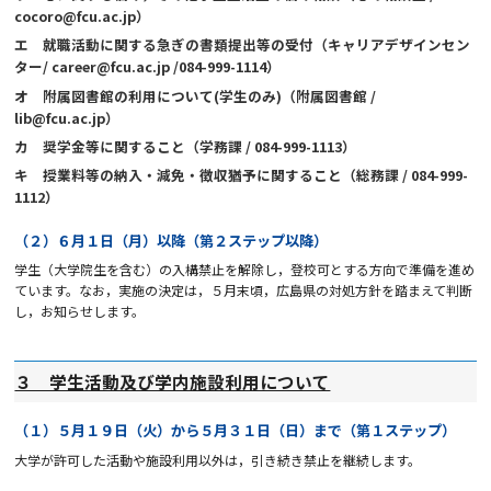
cocoro@fcu.ac.jp
）
エ 就職活動に関する急ぎの書類提出等の受付（キャリアデザインセン
ター
/ career@fcu.ac.jp /084-999-1114
）
オ 附属図書館の利用について
(
学生のみ
)
（附属図書館
/
lib@fcu.ac.jp
）
カ 奨学金等に関すること（学務課
/ 084-999-1113
）
キ 授業料等の納入・減免・徴収猶予に関すること（総務課
/ 084-999-
1112
）
（２）６月１日（月）以降（第２ステップ以降）
学生（大学院生を含む）の入構禁止を解除し，登校可とする方向で準備を進め
ています。なお，実施の決定は，５月末頃，広島県の対処方針を踏まえて判断
し，お知らせします。
３ 学生活動及び学内施設利用について
（１）５月１９日（火）から５月３１日（日）まで（第１ステップ）
大学が許可した活動や施設利用以外は，引き続き禁止を継続します。