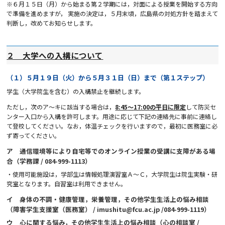
※６月１５日（月）から始まる第２学期には，対面による授業を開始する方向
で準備を進めますが， 実施の決定は，５月末頃，広島県の対処方針を踏まえて
判断し，改めてお知らせします。
２ 大学への入構について
（１）５月１９日（火）から５月３１日（日）まで（第１ステップ）
学生（大学院生を含む）の入構禁止を継続します。
ただし，次のア～キに該当する場合は，
8:45
～
17:00
の平日に限定
して防災セ
ンター入口から入構を許可します。用途に応じて下記の連絡先に事前に連絡し
て登校してください。なお，体温チェックを行いますので，最初に医務室に必
ず寄ってください。
ア 通信環境等により自宅等でのオンライン授業の受講に支障がある場
合（学務課
/ 084-999-1113
）
・使用可能施設は，学部生は情報処理演習室Ａ～Ｃ，大学院生は院生実験・研
究室となります。自習室は利用できません。
イ 身体の不調・健康管理，栄養管理，その他学生生活上の悩み相談
（障害学生支援室（医務室）
/ imushitu@fcu.ac.jp /084-999-1119
）
ウ 心に関する悩み，その他学生生活上の悩み相談（心の相談室
/