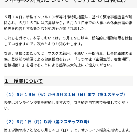
５月１４日，新型インフルエンザ等対策特別措置法に基づく緊急事態宣言が解
除され，５月１５日には広島県から，５月３１日までの大学への休業要請の継
続等を内容とする新たな対処方針が示されました。
これらを受けて，本学においては，５月１９日以降，段階的に活動制限を緩和
していきますので，次のとおりお知らせします。
なお，登校にあたっては，マスクの着用，手洗い・手指消毒，社会的距離の確
保，登校前の検温による健康観察を行い，「３つの密（密閉空間，密集場所，
密接場面）」を避けることによる感染拡大防止にご協力ください。
１ 授業について
（１）５月１９日（火）から５月３１日（日）まで（第１ステップ）
授業はオンライン授業を継続しますので，引き続き自宅等で受講してくださ
い。
（２）６月１日（月）以降（第２ステップ以降）
第１学期の終了となる６月１４日（日）まで，オンライン授業を継続します。