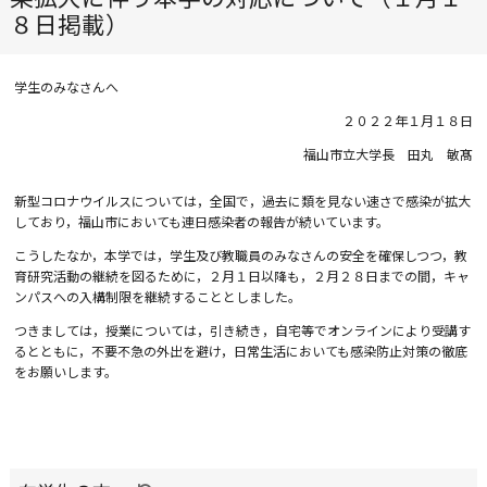
８日掲載）
学生のみなさんへ
２０２２年１月１８日
福山市立大学長 田丸 敏髙
新型コロナウイルスについては，全国で，過去に類を見ない速さで感染が拡大
しており，福山市においても連日感染者の報告が続いています。
こうしたなか，本学では，学生及び教職員のみなさんの安全を確保しつつ，教
育研究活動の継続を図るために，２月１日以降も，２月２８日までの間，キャ
ンパスへの入構制限を継続することとしました。
つきましては，授業については，引き続き，自宅等でオンラインにより受講す
るとともに，不要不急の外出を避け，日常生活においても感染防止対策の徹底
をお願いします。