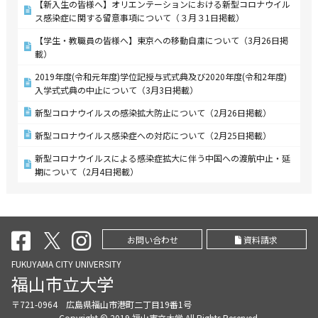
【新入生の皆様へ】オリエンテーションにおける新型コロナウイル
ス感染症に関する留意事項について（３月３1日掲載）
【学生・教職員の皆様へ】東京への移動自粛について（3月26日掲
載）
2019年度(令和元年度)学位記授与式式典及び2020年度(令和2年度)
入学式式典の中止について（3月3日掲載）
新型コロナウイルスの感染拡大防止について（2月26日掲載）
新型コロナウイルス感染症への対応について（2月25日掲載）
新型コロナウイルスによる感染症拡大に伴う中国への渡航中止・延
期について（2月4日掲載）
お問い合わせ
資料請求
FUKUYAMA CITY UNIVERSITY
福山市立大学
〒721-0964 広島県福山市港町二丁目19番1号
Copyright © 2019 福山市立大学 All Rights Reserved.