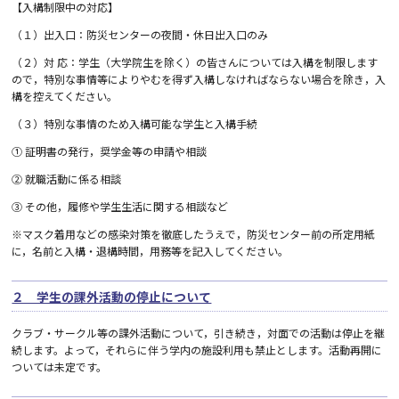
【入構制限中の対応】
（１）出入口：防災センターの夜間・休日出入口のみ
（２）対 応：学生（大学院生を除く）の皆さんについては入構を制限します
ので，特別な事情等によりやむを得ず入構しなければならない場合を除き，入
構を控えてください。
（３）特別な事情のため入構可能な学生と入構手続
① 証明書の発行，奨学金等の申請や相談
② 就職活動に係る相談
➂ その他，履修や学生生活に関する相談など
※マスク着用などの感染対策を徹底したうえで，防災センター前の所定用紙
に，名前と入構・退構時間，用務等を記入してください。
２ 学生の課外活動の停止について
クラブ・サークル等の課外活動について，引き続き，対面での活動は停止を継
続します。よって，それらに伴う学内の施設利用も禁止とします。活動再開に
ついては未定です。