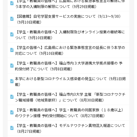
【学生・教職員の皆様へ】広島県における緊急事態宣言の解除に伴
う本学の入構制限の解除について（9月29日掲載）
【図書館】自宅学習支援サービスの実施について（9/13～9/30）
（9月10日掲載）
【学生・教職員の皆様へ】入構制限及びオンライン授業の継続等に
ついて（9月10日掲載）
【学生の皆様へ】広島県における緊急事態宣言の延長に伴う本学の
対応について（9月10日掲載）
【学生・教職員の皆様へ】福山市内３大学連携大学拠点接種の 予
約受付終了について（9月8日掲載）
本学における新型コロナウイルス感染者の発生について（9月1日掲
載）
【学生・教職員の皆様へ】福山市内3大学 主催 「新型コロナワクチ
ン職域接種（地域貢献枠）」について（8月30日掲載）
【学生・教職員の皆様へ】学生・教職員の同居家族（１８歳以上）
のワクチン接種 予約受付開始について（8月27日掲載）
【学生・教職員の皆様へ】モデルナワクチン異物混入報道について
（8月27日掲載）