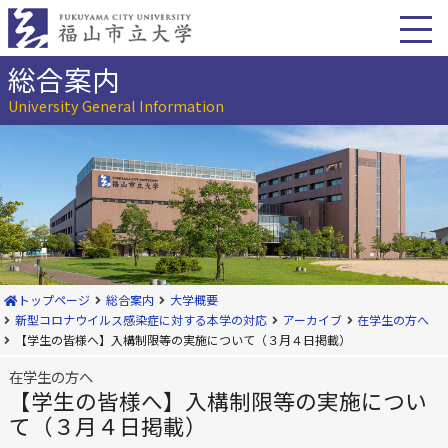
本
文
へ
移
総合案内
動
University General Information
トップページ
総合案内
大学概要
新型コロナウイルス感染症に対する本学の対応
アーカイブ
在学生の方へ
【学生の皆様へ】入構制限等の実施について（３月４日掲載）
在学生の方へ
【学生の皆様へ】入構制限等の実施につい
て（３月４日掲載）