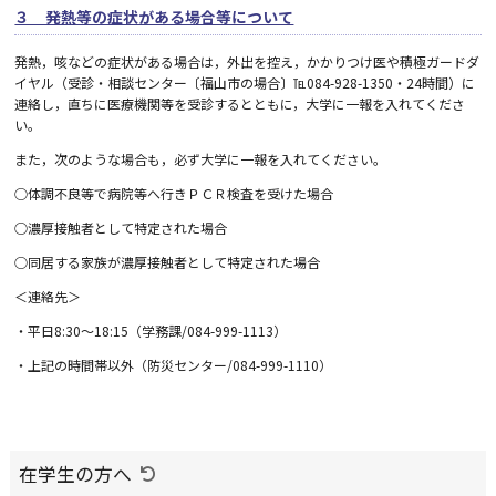
３ 発熱等の症状がある場合等について
発熱，咳などの症状がある場合は，外出を控え，かかりつけ医や積極ガードダ
イヤル（受診・相談センター〔福山市の場合〕℡
084-928-1350
・
24
時間）に
連絡し，直ちに医療機関等を受診するとともに，大学に一報を入れてくださ
い。
また，次のような場合も，必ず大学に一報を入れてください。
○体調不良等で病院等へ行きＰＣＲ検査を受けた場合
○濃厚接触者として特定された場合
○同居する家族が濃厚接触者として特定された場合
＜連絡先＞
・平日
8:30
～
18:15
（学務課
/084-999-1113
）
・上記の時間帯以外（防災センター
/084-999-1110
）
在学生の方へ