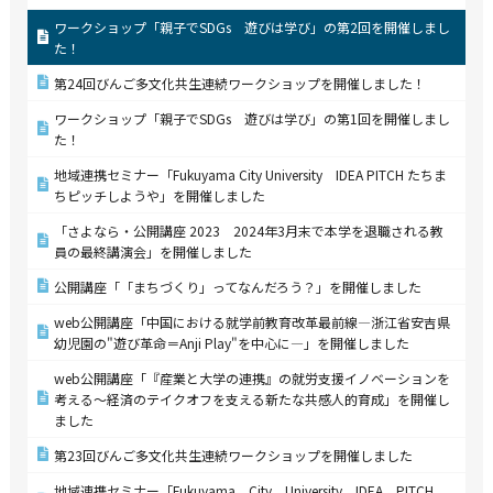
ワークショップ「親子でSDGs 遊びは学び」の第2回を開催しまし
た！
第24回びんご多文化共生連続ワークショップを開催しました！
ワークショップ「親子でSDGs 遊びは学び」の第1回を開催しまし
た！
地域連携セミナー「Fukuyama City University IDEA PITCH たちま
ちピッチしようや」を開催しました
「さよなら・公開講座 2023 2024年3月末で本学を退職される教
員の最終講演会」を開催しました
公開講座「「まちづくり」ってなんだろう？」を開催しました
web公開講座「中国における就学前教育改革最前線―浙江省安吉県
幼児園の"遊び革命＝Anji Play"を中心に―」を開催しました
web公開講座「『産業と大学の連携』の就労支援イノベーションを
考える～経済のテイクオフを支える新たな共感人的育成」を開催し
ました
第23回びんご多文化共生連続ワークショップを開催しました
地域連携セミナー「Fukuyama City University IDEA PITCH