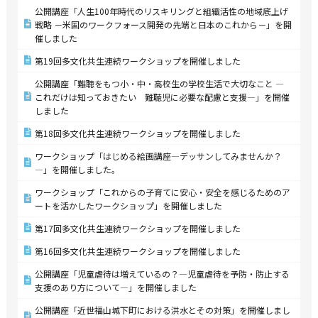
公開講座「人生100年時代のリスキリングと組織活性の地域底上げ
戦略 －米国のワークフォース開発の先端と日本のこれから－」を開
催しました
第19回多文化共生連続ワークショップを開催しました
公開講座「難聴をもつ小・中・高校生の学校生活で大切なこと ―
これだけは知っておきたい 難聴児に必要な配慮と支援―」を開催
しました
第18回多文化共生連続ワークショップを開催しました
ワークショップ「はじめる絵画講座―デッサンしてみませんか？
―」を開催しました。
ワークショップ「これからの子育てに安心・安全を感じるためのア
ートを活かしたワークショップ」を開催しました
第17回多文化共生連続ワークショップを開催しました
第16回多文化共生連続ワークショップを開催しました
公開講座「児童虐待は増えているの？―児童虐待を予防・防止する
支援のあり方について―」を開催しました
公開講座「近世福山城下町における洪水とその対策」を開催しまし