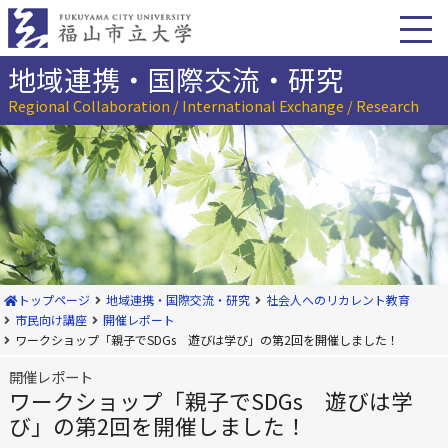
本
文
へ
移
地域連携・国際交流・研究
動
Regional Collaboration / International Exchange / Research
トップページ
地域連携・国際交流・研究
社会人へのリカレント教育
市民向け講座
開催レポート
ワークショップ「親子でSDGs 遊びは学び」の第2回を開催しました！
開催レポート
ワークショップ「親子でSDGs 遊びは学
び」の第2回を開催しました！