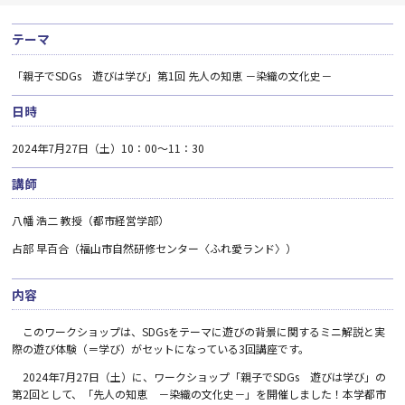
テーマ
「親子でSDGs 遊びは学び」第1回 先人の知恵 －染織の文化史－
日時
2024年7月27日（土）
10
：00～
11
：30
講師
八幡 浩二 教授（都市経営学部）
占部 早百合（福山市自然研修センター〈ふれ愛ランド〉）
内容
このワークショップは、
SDGs
をテーマに遊びの背景に関するミニ解説と実
際の遊び体験（＝学び）がセットになっている
3
回講座です。
2024
年
7
月
27
日（土）に、ワークショップ「親子で
SDGs
遊びは学び」の
第
2
回として、「先人の知恵 －染織の文化史－」を開催しました！本学都市