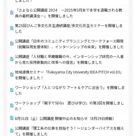
しました！
「さよなら公開講座 2024 －2025年3月末で本学を退職される教
員の最終講演会－」を開催しました
第25回びんご多文化共生連続講座/多文化共生セミナーを開催しま
した
公開講座「日米のコミュニティプランニングとワークフォース開発
（就職採用支援体制）、インターンシップの未来」を開催しました
公開講座「人材難と早期離職の今、インターンシップ研究の一人者
から見た採用新動向と改革への提言」を開催しました
地域連携セミナー「Fukuyama City University IDEA PITCH vol.03」
を開催しました！
ワークショップ「人とつながり アート＆ケアに出会う」を開催しま
した
ワークショップ「親子でSDGs 遊びは学び」の第3回を開催しまし
た！
8月31日（土）公開講座 開催中止のお知らせ（8月29日掲載）
公開講座「理工系の仕事を目指そう！～ジェンダーバイアスを越え
て」を開催しました