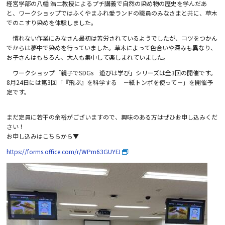
経営学部の八幡 浩二教授によるプチ講義で自然の染め物の歴史を学んだあ
と、ワークショップではふくやまふれ愛ランドの職員のみなさまと共に、草木
でのこすり染めを体験しました。
慣れない作業にみなさん最初は苦労されているようでしたが、コツをつかん
でからは夢中で染めを行っていました。草木によって色合いや深みも異なり、
お子さんはもちろん、大人も集中して楽しまれていました。
ワークショップ「親子で
SDGs
遊びは学び」シリーズは全
3
回の開催です。
8
月
24
日には第
3
回「『飛ぶ』を科学する －紙トンボを使って－」を開催予
定です。
まだ定員に若干の余裕がございますので、興味のある方はぜひお申し込みくだ
さい！
お申し込みはこちらから▼
https://forms.office.com/r/WPm63GUYFJ