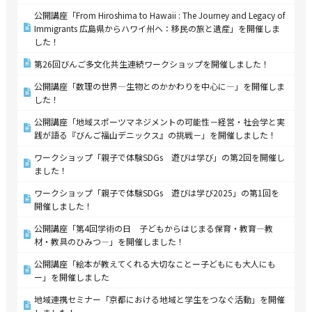
公開講座「From Hiroshima to Hawaii : The Journey and Legacy of
Immigrants 広島県からハワイ州へ：移民の旅と遺産」を開催しま
した！
第26回びんご多文化共生連続ワークショップを開催しました！
公開講座「数理の世界―生物とのかかわりを中心に―」を開催しま
した！
公開講座「地域スポーツマネジメントの可能性－経営・社会学と実
践が語る『びんご福山デニックス』の挑戦－」を開催しました！
ワークショップ「親子で体験SDGs 遊びは学び」の第2回を開催し
ました！
ワークショップ「親子で体験SDGs 遊びは学び2025」の第1回を
開催しました！
公開講座「第4回学術の日 子どもからはじまる保育・教育―教
材・教具のひみつ―」を開催しました！
公開講座「絵本が教えてくれる大切なことー子どもにも大人にも
ー」を開催しました
地域連携セミナー「京都における地域と学生をつなぐ活動」を開催